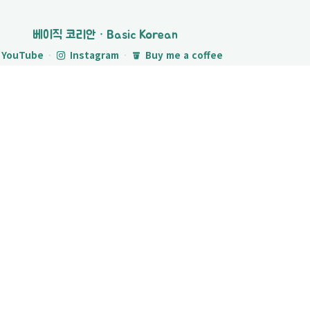
베이직 코리안 · Basic Korean
YouTube
·
Instagram
·
Buy me a coffee