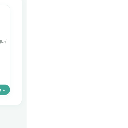
이다/
e »