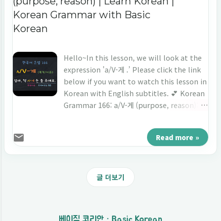
(purpose, reason) | Learn Korean |
Korean Grammar with Basic
Korean
Hello~In this lesson, we will look at the
expression 'a/V-게 .’ Please click the link
below if you want to watch this lesson in
Korean with English subtitles. 💕 Korean
Grammar 166: a/V-게 (purpose, reason):
https://youtu.be/kfUxURr11qo 1.
Dialogue ➤ 학생: 선생님, 교실이 너무 더워요.
Read more »
➤ 선생님: 그래요? 그럼, 시원해지게 에어컨 온도
를 낮추세요. 그리고 따뜻한 바람이 들어오
지 않게 창문을 모두 닫아 주세요.
(English) Student: Teacher, the
글 더보기
classroom is too hot. Teacher: Yes? Then,
lower the air conditioner temperature to
cool down. And please close all
베이직 코리안 · Basic Korean