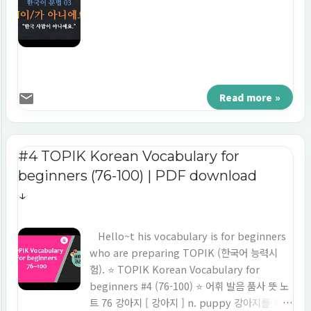
Read more »
#4 TOPIK Korean Vocabulary for
beginners (76-100) | PDF download
↓
Hello~t his vocabulary is for beginners
who are preparing TOPIK (한국어 능력시
험). ⭐️ TOPIK Korean Vocabulary for
beginners #4 (76-100) ⭐️ 어휘 발음 품사 뜻 노
트 76 강아지 [ 강아지 ] n. puppy 강아지를 키우