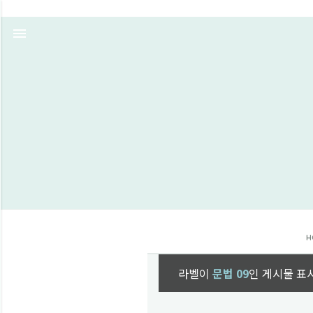
H
라벨이
문법 09
인 게시물 표
글