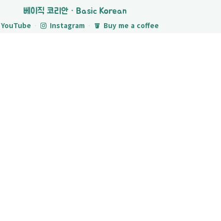
베이직 코리안 · Basic Korean
YouTube
·
Instagram
·
Buy me a coffee