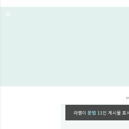
H
라벨이
문법 11
인 게시물 표
글