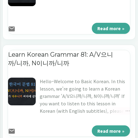
Read more »
Learn Korean Grammar 81: A/V으니
까/니까, N이니까/니까
Hello~Welcome to Basic Korean. In this
lesson, we're going to learn a Korean
grammar 'A/V으니까/니까, N이니까/니까' If
you want to listen to this lesson in
Korean (with English subtitles), please
watch the video below. 🎬 Korean
Grammar Video 81:
Read more »
https://youtu.be/xmgheSDPtaI 🌲 Korean