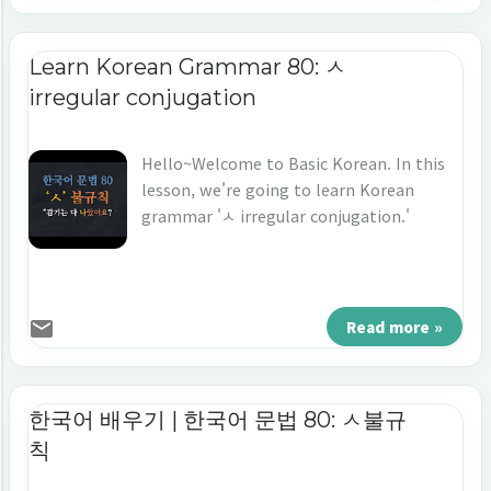
Grammar 81: A/V -으느까/니까, N -이니까/니
까 (You can have this post in Korean. )
Let's look at examples first and see how
Learn Korean Grammar 80: ㅅ
today's grammar is used. 1. A short
irregular conjugation
conversation - The [sky blue] is
pronunciation. [Translation] - 미소: 우리 이
Hello~Welcome to Basic Korean. In this
번 주말에 어디로 놀러 갈까요? (Where
lesson, we're going to learn Korean
shall we go this weekend?) - 나나: 날
grammar 'ㅅ irregular conjugation.'
씨가 더우니까 바다로 갈까요? (Because
the weather is hot, shall we go to the
beach?) - 미소: 좋아요. (That sounds
good.) Here, today's grammar is '더우
니까' Let's look at today's grammar! 2.
Read more »
Usage '(으)니까' attache...
한국어 배우기 | 한국어 문법 80: ㅅ불규
칙