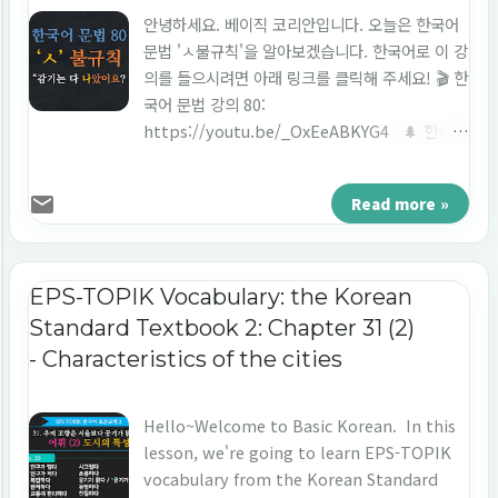
안녕하세요. 베이직 코리안입니다. 오늘은 한국어
문법 'ㅅ불규칙'을 알아보겠습니다. 한국어로 이 강
의를 들으시려면 아래 링크를 클릭해 주세요! 🎬 한
국어 문법 강의 80:
https://youtu.be/_OxEeABKYG4 🌲 한국어
문법 80: ㅅ 불규칙 (You can have this post
in English. ) 먼저 오늘의 문법이 문장에서 어떻
Read more »
게 쓰이는지 예문 볼게요. 1. 예문 - [발음] 입니다.
ㅅ 불규칙 예문 [Translation] - 나나: 미소 씨, 감
기는 다 나았어요 ? - 미소: 아니요. 약을 먹
었는데도 잘 낫지 않네요 . 여기에서 오늘 배울 문
EPS-TOPIK Vocabulary: the Korean
법은 '나았어요, 낫지 않네요.'입니다. 모두 동사
Standard Textbook 2: Chapter 31 (2)
'낫다'에서 활용한 표현이에요. 그럼 오늘의 문법
- Characteristics of the cities
자세히 알아볼게요. 2. ㅅ불규칙 2.1 낫지 않네요
vs 나았어요 ㅅ불규칙 '낫지 않네요'와 '나았어
요'를 비교해 볼게요. 먼저 '낫지 않네요'를 볼게요.
Hello~Welcome to Basic Korean. In this
낫지 않네요: 낫다 + 지 않네요 '낫지 않네요'는 동
lesson, we're going to learn EPS-TOPIK
사 '낫다' 뒤에 자음으로 시작하는 어미 '지 않네
vocabulary from the Korean Standard