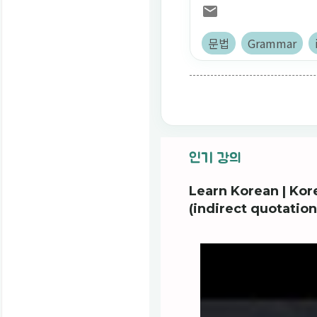
문법
Grammar
인기 강의
Learn Korean | 
(indirect quotation