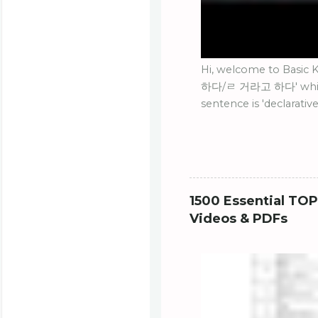
Hi, welcome to Basic K
하다/ㄹ 거라고 하다' which i
sentence is 'declarativ
tense'. Let's learn '
1500 Essential TOP
Videos & PDFs