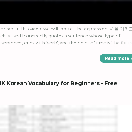
orean. In this video, we will look at the expression 'V-을 거라
s used to indirectly quotes a sentence whose type of
e sentence', ends with 'verb', and the point of time is 'the futur
indirect quotation' in Korean 'V-을 거라고 하다/ㄹ 거라고 하다.'
Read more 
IK Korean Vocabulary for Beginners - Free