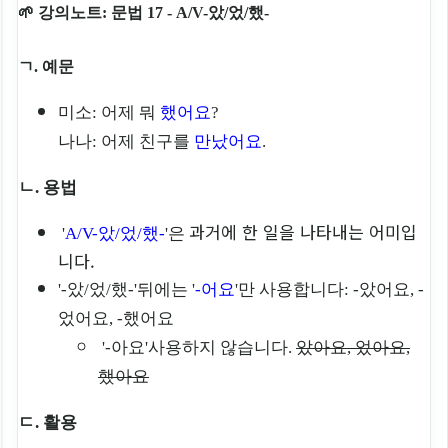
🌱 강의노트: 문법 17 - A/V-았/었/했-
ㄱ. 예문
미소: 어제 뭐
했어요
?
나나: 어제 친구를
만났어요
.
ㄴ. 용법
과거에 한 일을 나타내는 어미입
'
A/V-았/었/했-
'은
니다.
'-았/었/했-'뒤에는 '
-어요
'만 사용합니다: -았어요, -
었어요, -했어요
'-아요'사용하지 않습니다.
았아요, 었아요,
했아요
ㄷ. 활용