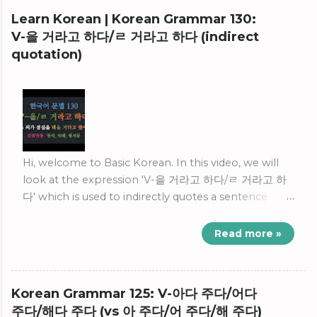
Whether you're a beginner or looking to reinforce
Learn Korean | Korean Grammar 130:
your skills, these resources are designed to enhance
V-을 거라고 하다/ㄹ 거라고 하다 (indirect
your Korean vocabulary effectively. Start your
quotation)
journey to mastering 1500 essential Korean words
today! 💕 1500 Essential Korean Vocabulary for
Beginners 💕 #1 TOPIK Korean Vocabulary for
beginners (1-25) | PDF download ↓ 🎬 Video #2
TOPIK Korean Vocabulary for beginners (26-50) |
PDF download ↓ 🎬 Video #3 TOPIK Korean
Vocabulary for beginners (51-75) | PDF download ↓
Hi, welcome to Basic Korean. In this video, we will
🎬 Video #4 TOPIK Korean Vocabulary for beginners
look at the expression 'V-을 거라고 하다/ㄹ 거라고 하
(76-100) | PDF download ↓ 🎬 Video #5 TOPIK
다' which is used to indirectly quotes a sentence
Korean Vocabulary for beginners (101-125) | PDF
whose type of sentence is 'declarative sentence',
download ↓ 🎬 Video ...
ends with 'verb', and the point of time is 'the future
Read more »
tense'. Let's learn 'indirect quotation' in Korean 'V-을
거라고 하다/ㄹ 거라고 하다.'
Korean Grammar 125: V-아다 주다/어다
주다/해다 주다 (vs 아 주다/어 주다/해 주다)