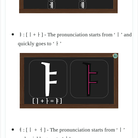
ㅑ: [ㅣ+ㅏ] - The pronunciation starts from ‘ㅣ
’ and
quickly goes to ‘
ㅏ
’
ㅕ: [ㅣ + ㅓ] - The pronunciation starts from ‘ㅣ
’