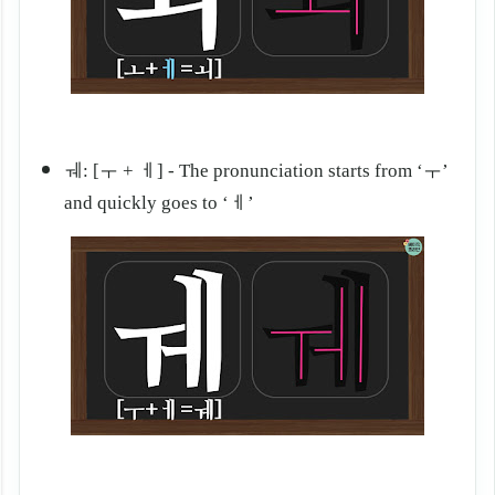
ㅞ: [ㅜ + ㅔ] - The pronunciation starts from ‘ㅜ
’
and quickly goes to ‘
ㅔ
’