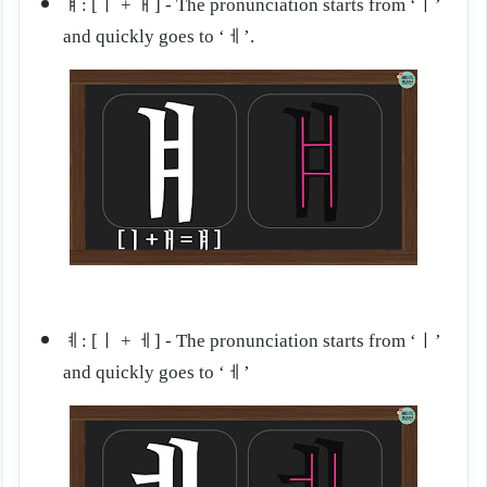
ㅒ: [ㅣ + ㅐ] - The pronunciation starts from ‘ㅣ
’
and quickly goes to ‘
ㅔ
’.
ㅖ: [ㅣ + ㅔ] - The pronunciation starts from ‘ㅣ
’
and quickly goes to ‘
ㅔ
’