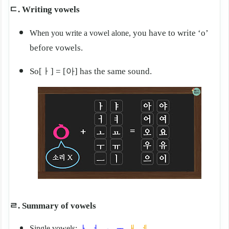
ㄷ. Writing vowels
you have to write ‘o’
When you write a vowel alone,
before vowels.
So[ㅏ] = [아] has the same sound.
ㄹ. Summary of vowels
Single vowels:
ㅏ, ㅓ, ㅗ, ㅜ,
ㅐ, ㅔ