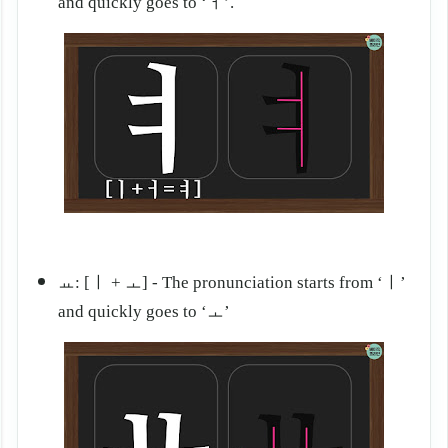
and quickly goes to ‘
ㅓ
’.
ㅛ: [ㅣ + ㅗ] - The pronunciation starts from ‘ㅣ
’
and quickly goes to ‘
ㅗ
’