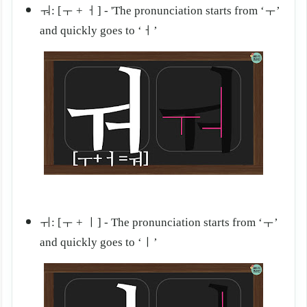
ㅝ: [ㅜ + ㅓ] - 'The pronunciation starts from ‘ㅜ
’
and quickly goes to ‘
ㅓ
’
ㅟ: [ㅜ + ㅣ] - The pronunciation starts from ‘ㅜ
’
and quickly goes to ‘
ㅣ
’