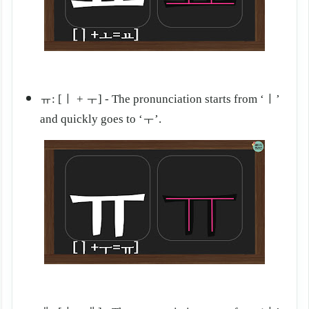
ㅠ: [ㅣ + ㅜ] - The pronunciation starts from ‘ㅣ
’
and quickly goes to ‘
ㅜ
’.