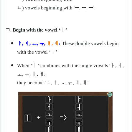
ㄴ) vowels beginning with 'ᅩ, ᅮ, ㅡ'.
ㄱ. B
egin with the vowel ‘
ㅣ
’
ㅑ, ㅕ, ㅛ, ㅠ,
ㅒ, ㅖ
:
These double vowels begin
with the vowel ‘ㅣ
’
When ‘
ㅣ
’ combines with the single vowels '
ㅏ
,
ㅓ
,
ㅗ
,
ㅜ
,
ㅐ
,
ㅔ,
they become 'ㅑ, ㅕ, ㅛ, ㅠ, ㅒ, ㅒ'.