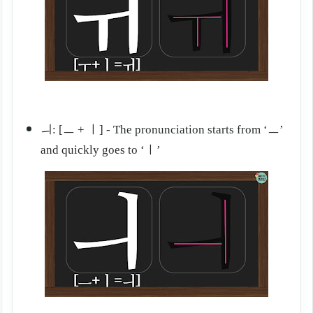
ㅢ: [ㅡ + ㅣ] - The pronunciation starts from ‘ㅡ
’
and quickly goes to ‘
ㅣ
’