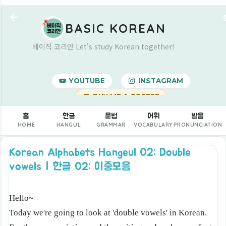
기본 콘텐츠로 건너뛰기
BASIC KOREAN
베이직 코리안 Let's study Korean together!
YOUTUBE
INSTAGRAM
BUY ME A COFFEE
홈
한글
문법
어휘
발음
HOME
HANGUL
GRAMMAR
VOCABULARY
PRONUNCIATION
Korean Alphabets Hangeul 02: Double
vowels | 한글 02: 이중모음
Hello~
Today we're going to look at 'double vowels' in Korean.