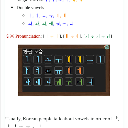
Double vowels
ㅑ, ㅕ, ㅛ, ㅠ,
ㅒ, ㅖ
ㅘ,
ㅙ, ㅚ, ㅞ
, ㅝ, ㅟ, ㅢ
※※ Pronunciation
:
[
ㅐ ≑ ㅔ
], [
ㅒ ≑ ㅖ
],
[ㅙ ≑ ㅚ ≑ ㅞ
]
Usually, Korean people talk about vowels in order of ᅡ,
ᅣ, ᅥ, ᅩ, ᅲ, -, ᅵ.