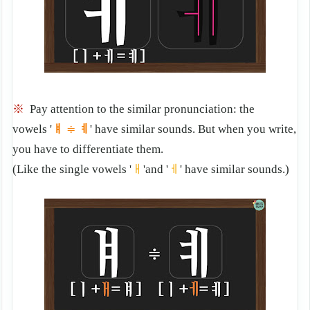
※
Pay attention to the similar pronunciation: the
vowels '
ㅒ
ㅖ
'
have similar sounds.
But when you write,
≑
you have to differentiate them.
(Like the single vowels '
ㅐ
'and '
ㅔ
' have similar sounds.)