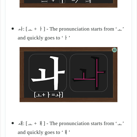
ㅘ: [ㅗ + ㅏ] - The pronunciation starts from ‘ㅗ
’
and quickly goes to ‘
ㅏ
’
ㅙ: [ㅗ + ㅐ] - The pronunciation starts from ‘ㅗ
’
and quickly goes to ‘
ㅐ
’