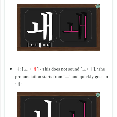
ㅚ: [ㅗ +
ㅔ
] - This does not sound [ㅗ+ㅣ]. 'The
pronunciation starts from ‘ㅗ
’ and quickly goes to
‘
ㅔ
’