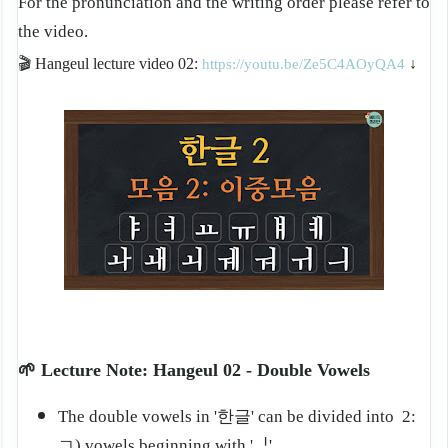
For the pronunciation and the writing order please refer to
the video.
🎬
Hangeul lecture video 02
:
↓
https://youtu.be/Ze5C4AOyQA4
🌱 Lecture Note: Hangeul 02 - Double Vowels
The double vowels in '한글' can be divided into 2:
ㄱ) vowels beginning with 'ᅵ'