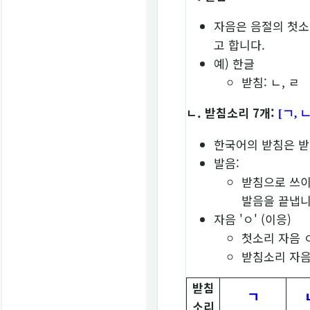
자음은 음절의 첫소리
고 합니다.
예) 한글
받침: ㄴ, ㄹ
ㄴ. 받침소리 7개:
[ㄱ, ㄴ
한국어의 받침은 받
발음:
받침으로 쓰이
발음을 끝냅니
자음 'ㅇ' (이응)
첫소리 자음 ㅇ
받침소리 자음 
받침
ㄱ
소리