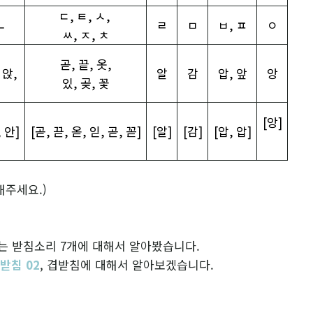
ㄷ
,
ㅌ
,
ㅅ
,
ㄴ
ㄹ
ㅁ
ㅂ
,
ㅍ
ㅇ
ㅆ
,
ㅈ
,
ㅊ
곧
,
끝
,
옷
,
,
앉
,
알
감
압
,
앞
앙
있
,
곶
,
꽃
[
앙
]
,
안
]
[
곧
,
끋
,
옫
,
읻
,
곧
,
꼳
]
[
알
]
[
감
]
[
압
,
압
]
해주세요.)
는 받침소리 7개에 대해서 알아봤습니다.
 받침 02
, 겹받침에 대해서 알아보겠습니다.