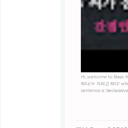
Hi, welcome to Basic K
하다/ㄹ 거라고 하다' which i
sentence is 'declarativ
tense'. Let's learn '