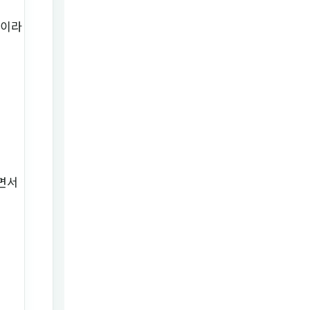
'이라
면서