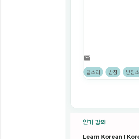
끝소리
받침
받침소
인기 강의
Learn Korean | 