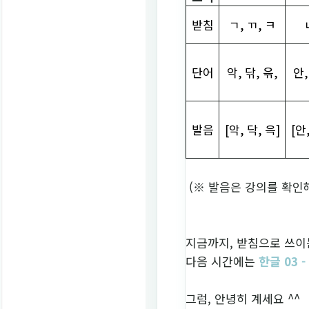
받침
ㄱ
,
ㄲ
,
ㅋ
단어
악
,
닦
,
윾
,
안
발음
[
악
,
닥
,
윽
]
[
안
(※ 발음은 강의를 확인
지금까지, 받침으로 쓰이
다음 시간에는
한글 03 -
그럼, 안녕히 계세요 ^^