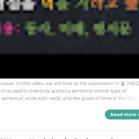
orean. In this video, we will look at the expression 'V-을 거라
s used to indirectly quotes a sentence whose type of
e sentence', ends with 'verb', and the point of time is 'the futur
indirect quotation' in Korean 'V-을 거라고 하다/ㄹ 거라고 하다.'
Read more 